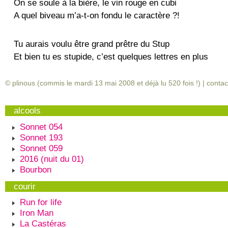
On se soule à la bière, le vin rouge en cubi
A quel biveau m’a-t-on fondu le caractère ?!
Tu aurais voulu être grand prêtre du Stup
Et bien tu es stupide, c’est quelques lettres en plus
© plinous (commis le mardi 13 mai 2008 et déjà lu
520
fois !) |
contac
alcools
Sonnet 054
Sonnet 193
Sonnet 059
2016 (nuit du 01)
Bourbon
courir
Run for life
Iron Man
La Castéras