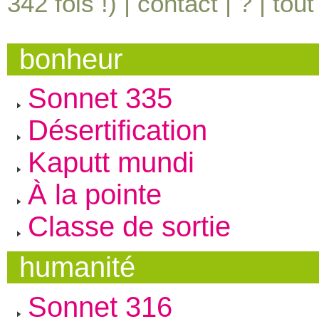
342
fois !) |
contact
|
?
|
tout
bonheur
Sonnet 335
Désertification
Kaputt mundi
À la pointe
Classe de sortie
humanité
Sonnet 316