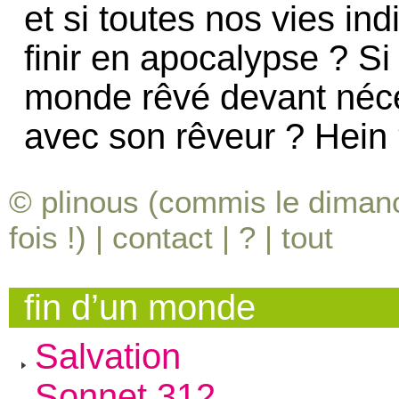
et si toutes nos vies in
finir en apocalypse ? Si
monde rêvé devant néce
avec son rêveur ? Hein
© plinous (commis le dimanch
fois !) |
contact
|
?
|
tout
fin d’un monde
Salvation
Sonnet 312