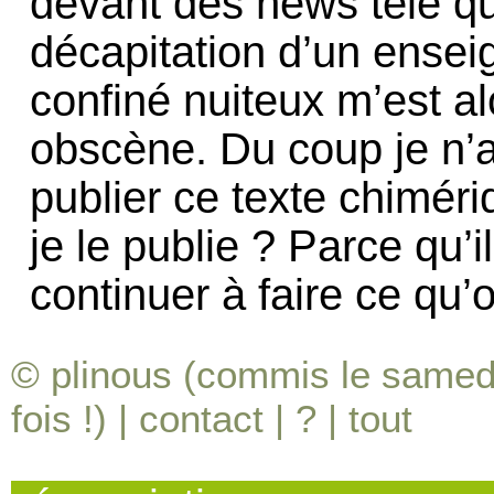
devant des news télé qui
décapitation d’un ensei
confiné nuiteux m’est al
obscène. Du coup je n’a
publier ce texte chimériq
je le publie ? Parce qu’il
continuer à faire ce qu’o
© plinous (commis le samedi
fois !) |
contact
|
?
|
tout