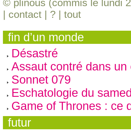
© plinous (commis le lundi 
|
contact
|
?
|
tout
fin d’un monde
Désastré
Assaut contré dans u
Sonnet 079
Eschatologie du samed
Game of Thrones : ce 
futur