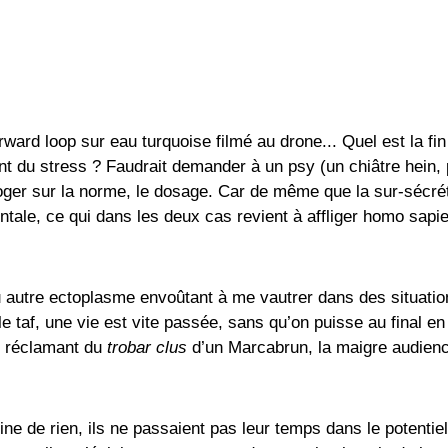
 forward loop sur eau turquoise filmé au drone... Quel est la 
du stress ? Faudrait demander à un psy (un chiâtre hein, p
roger sur la norme, le dosage. Car de même que la sur-sécrét
entale, ce qui dans les deux cas revient à affliger homo sap
tre ectoplasme envoûtant à me vautrer dans des situations
 le taf, une vie est vite passée, sans qu’on puisse au final e
me réclamant du
trobar clus
d’un Marcabrun, la maigre audienc
ine de rien, ils ne passaient pas leur temps dans le potentiel 