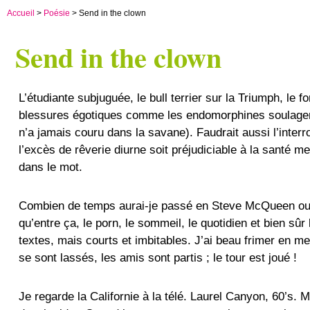
Accueil
>
Poésie
> Send in the clown
Send in the clown
L’étudiante subjuguée, le bull terrier sur la Triumph, le
blessures égotiques comme les endomorphines soulagent 
n’a jamais couru dans la savane). Faudrait aussi l’inter
l’excès de rêverie diurne soit préjudiciable à la santé m
dans le mot.
Combien de temps aurai-je passé en Steve McQueen ou au
qu’entre ça, le porn, le sommeil, le quotidien et bien sûr
textes, mais courts et imbitables. J’ai beau frimer en 
se sont lassés, les amis sont partis ; le tour est joué !
Je regarde la Californie à la télé. Laurel Canyon, 60’s. M