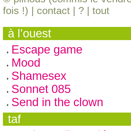
fois !) |
contact
|
?
|
tout
à l’ouest
Escape game
Mood
Shamesex
Sonnet 085
Send in the clown
taf