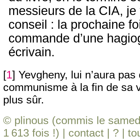
messieurs de la CIA, je
conseil : la prochaine 
commande d’une hagiog
écrivain.
[
1
]
Yevgheny, lui n’aura pas 
communisme à la fin de sa v
plus sûr.
© plinous (commis le samed
1 613
fois !) |
contact
|
?
|
to