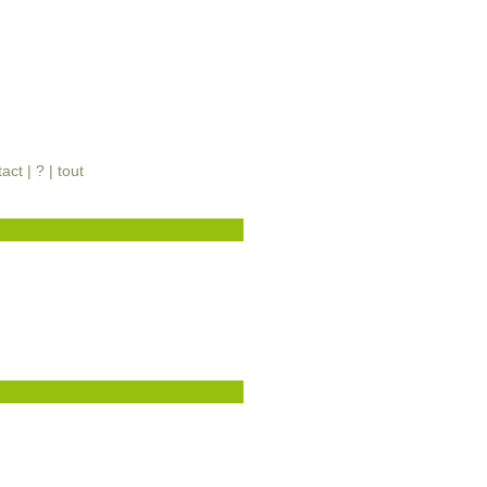
tact
|
?
|
tout