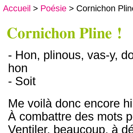
Accueil
>
Poésie
> Cornichon Plin
Cornichon Pline !
- Hon, plinous, vas-y, d
hon
- Soit
Me voilà donc encore his
À combattre des mots po
Ventiler, beaucoup, à d