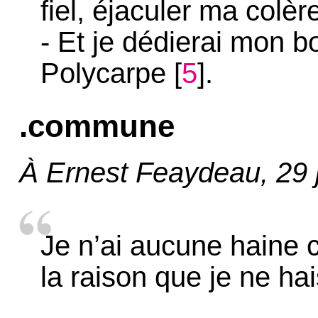
fiel, éjaculer ma colè
- Et je dédierai mon 
Polycarpe
[
5
]
.
.commune
À Ernest Feaydeau, 29 
Je n’ai aucune haine
la raison que je ne ha