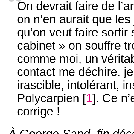
On devrait faire de l’a
on n’en aurait que les
qu’on veut faire sorti
cabinet » on souffre t
comme moi, un vérita
contact me déchire. je
irascible, intolérant, i
Polycarpien
[
1
]
. Ce n’
corrige !
À George Sand, fin dé