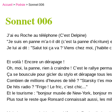
Accueil
>
Poésie
> Sonnet 006
Sonnet 006
J’ai eu Roche au téléphone (C’est Delpine)
"Je suis en panne m’a-t-il dit (c’est la panne d’écriture) e
Je lui ai dit : "Salut toi ça va ? Viens chez moi, j’habite
Et voilà ! Encore un dérapage !
Oh, moi, la panne, rien à craindre ! C’est le rallye perm
Ça se bouscule pour gicler du stylo et dérapage tous le
Combien de millions d’heures de télé ? "Starsky t’es m
De hits radio ? "Frigo ! Le fric, c’est chic..."
Et le tourisme : "bonjour musée de New-York, bonjour m
Plus tout le reste que Ronsard connaissait aussi, les mil