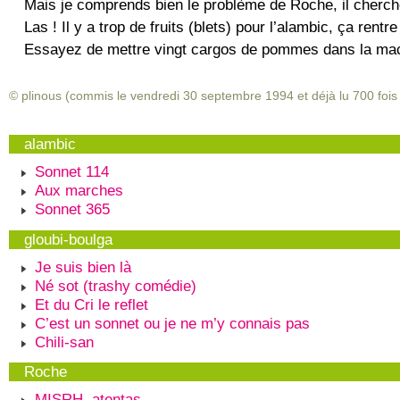
Mais je comprends bien le problème de Roche, il cherc
Las ! Il y a trop de fruits (blets) pour l’alambic, ça rentre
Essayez de mettre vingt cargos de pommes dans la machi
© plinous (commis le vendredi 30 septembre 1994 et déjà lu
700
fois 
alambic
Sonnet 114
Aux marches
Sonnet 365
gloubi-boulga
Je suis bien là
Né sot (trashy comédie)
Et du Cri le reflet
C’est un sonnet ou je ne m’y connais pas
Chili-san
Roche
MISRH, atentas