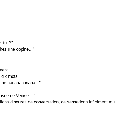
t toi ?"
 chez une copine..."
anent
s dix mots
oche nananananana..."
usée de Venise ..."
lions d’heures de conversation, de sensations infiniment mul