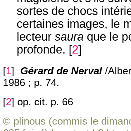
sortes de chocs intér
certaines images, le m
lecteur
saura
que le po
profonde.
[
2
]
[
1
]
Gérard de Nerval
/Alber
1986 ; p. 74.
[
2
]
op. cit. p. 66
© plinous (commis le diman