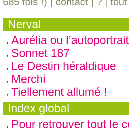
685
fois !) |
contact
|
?
|
tout
Nerval
Aurélia ou l’autoportrait
Sonnet 187
Le Destin héraldique
Merchi
Tiellement allumé !
Index global
Pour retrouver tout le 