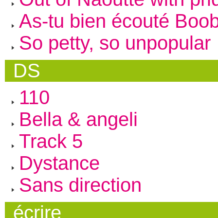
As-tu bien écouté Boo
So petty, so unpopular
DS
110
Bella & angeli
Track 5
Dystance
Sans direction
écrire