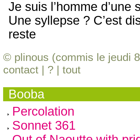
Je suis l’homme d’une s
Une syllepse ? C’est di
reste
© plinous (commis le jeudi 8
contact
|
?
|
tout
Booba
Percolation
Sonnet 361
Out of Naoutte with pri