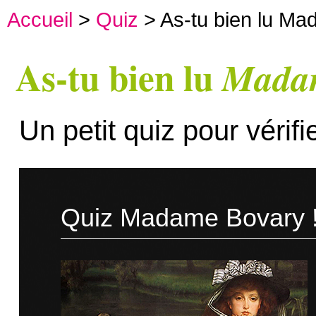
Accueil
>
Quiz
> As-tu bien lu Ma
As-tu bien lu
Madam
Un petit quiz pour vérifi