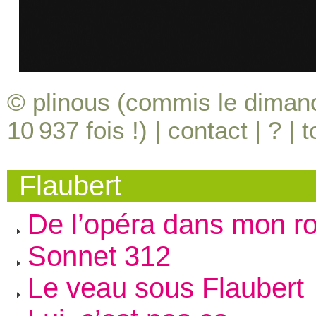
© plinous (commis le dimanc
10 937
fois !) |
contact
|
?
|
t
Flaubert
De l’opéra dans mon 
Sonnet 312
Le veau sous Flaubert