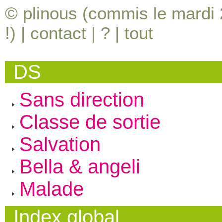
© plinous (commis le mardi 2
!) |
contact
|
?
|
tout
DS
Sans direction
Classe de sortie
Salvation
Bella & angeli
Malade
Index global