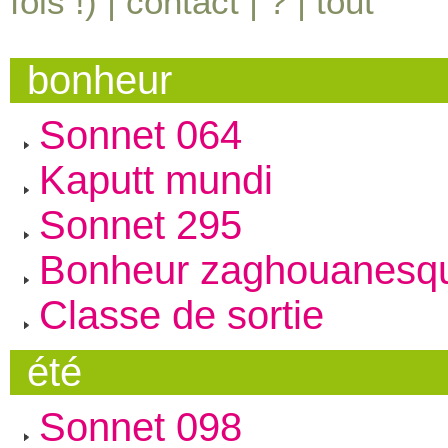
fois !) |
contact
|
?
|
tout
bonheur
Sonnet 064
Kaputt mundi
Sonnet 295
Bonheur zaghouanesq
Classe de sortie
été
Sonnet 098