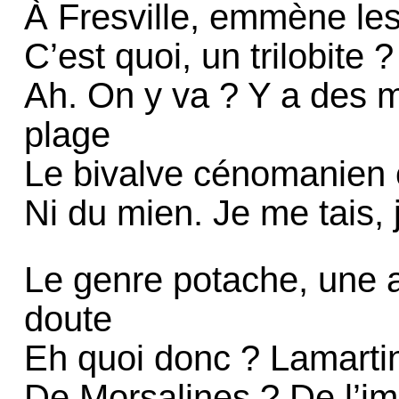
À Fresville, emmène les
C’est quoi, un trilobite 
Ah. On y va ? Y a des m
plage
Le bivalve cénomanien 
Ni du mien. Je me tais, 
Le genre potache, une a
doute
Eh quoi donc ? Lamartin
De Morsalines ? De l’im