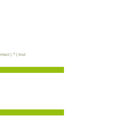
ontact
|
?
|
tout