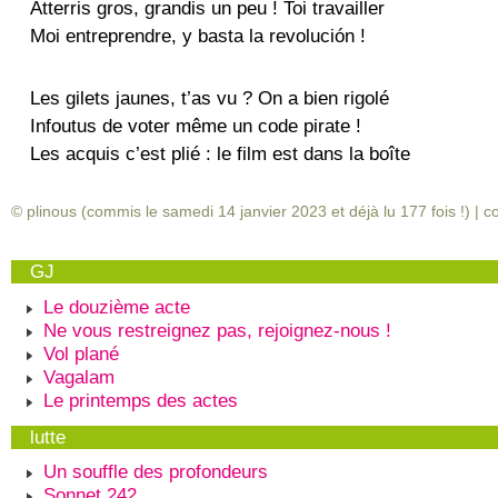
Atterris gros, grandis un peu ! Toi travailler
Moi entreprendre, y basta la revolución !
Les gilets jaunes, t’as vu ? On a bien rigolé
Infoutus de voter même un code pirate !
Les acquis c’est plié : le film est dans la boîte
© plinous (commis le samedi 14 janvier 2023 et déjà lu
177
fois !) |
c
GJ
Le douzième acte
Ne vous restreignez pas, rejoignez-nous !
Vol plané
Vagalam
Le printemps des actes
lutte
Un souffle des profondeurs
Sonnet 242