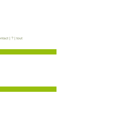
ontact
|
?
|
tout