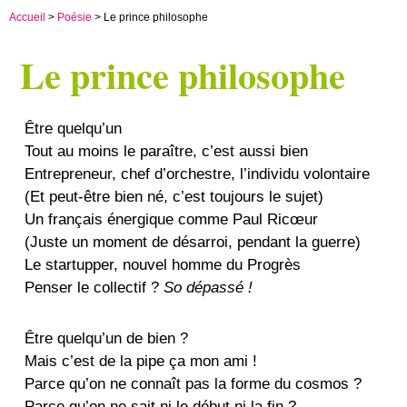
Accueil
>
Poésie
> Le prince philosophe
Le prince philosophe
Être quelqu’un
Tout au moins le paraître, c’est aussi bien
Entrepreneur, chef d’orchestre, l’individu volontaire
(Et peut-être bien né, c’est toujours le sujet)
Un français énergique comme Paul Ricœur
(Juste un moment de désarroi, pendant la guerre)
Le startupper, nouvel homme du Progrès
Penser le collectif ?
So dépassé !
Être quelqu’un de bien ?
Mais c’est de la pipe ça mon ami !
Parce qu’on ne connaît pas la forme du cosmos ?
Parce qu’on ne sait ni le début ni la fin ?