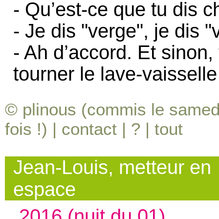
- Qu’est-ce que tu dis c
- Je dis "verge", je dis "
- Ah d’accord. Et sinon,
tourner le lave-vaisselle 
© plinous (commis le samedi
fois !) |
contact
|
?
|
tout
Jean-Louis, metteur en
espace
2016 (nuit du 01)