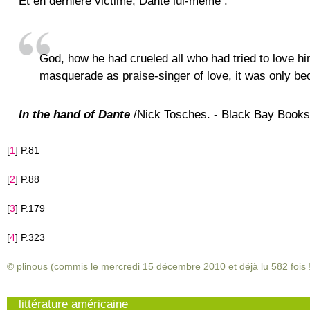
Et en dernière victime, Dante lui-même :
God, how he had crueled all who had tried to love hi
masquerade as praise-singer of love, it was only be
In the hand of Dante
/Nick Tosches. - Black Bay Books
[
1
]
P.81
[
2
]
P.88
[
3
]
P.179
[
4
]
P.323
© plinous (commis le mercredi 15 décembre 2010 et déjà lu
582
fois 
littérature américaine