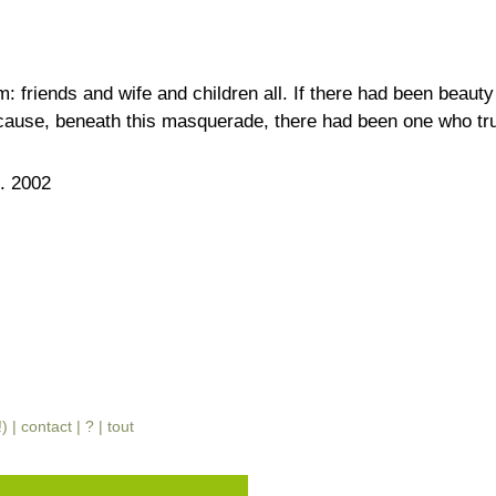
m: friends and wife and children all. If there had been beaut
cause, beneath this masquerade, there had been one who trul
. 2002
!) |
contact
|
?
|
tout