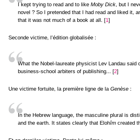
I kept trying to read and to like
Moby Dick
, but I ne
novel ? So I pretended that I had read and liked it, 
that it was not much of a book at all.
[
1
]
Seconde victime, l’édition globalisée :
What the Nobel-laureate physicist Lev Landau said of
business-school arbiters of publishing...
[
2
]
Une victime fortuite, la première ligne de la
Genèse
:
In the Hebrew language, the masculine plural is dist
and the earth. It states clearly that Eloh
îm
created t