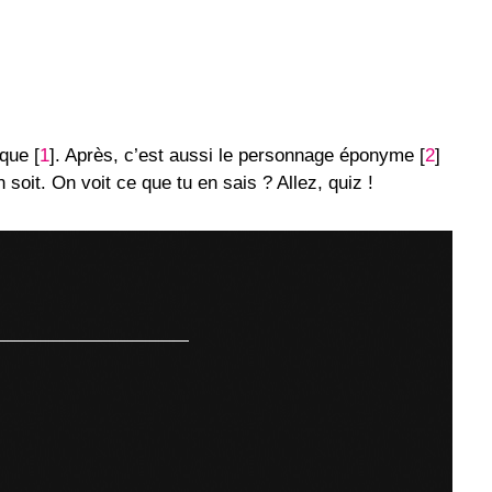
ique
[
1
]
. Après, c’est aussi le personnage éponyme
[
2
]
oit. On voit ce que tu en sais ? Allez, quiz !