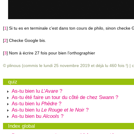
[
1
]
Si tu es en terminale c’est dans ton cours de philo, sinon checke 
[
2
]
Checke Google bis.
[
3
]
Nom à écrire 27 fois pour bien l’orthographier
© plinous (commis le lundi 25 novembre 2019 et déjà lu
460
fois !) |
c
quiz
As-tu bien lu
L’Avare
?
As-tu été faire un tour du côté de chez Swann ?
As-tu bien lu
Phèdre
?
As-tu bien lu
Le Rouge et le Noir
?
As-tu bien bu
Alcools
?
Index global